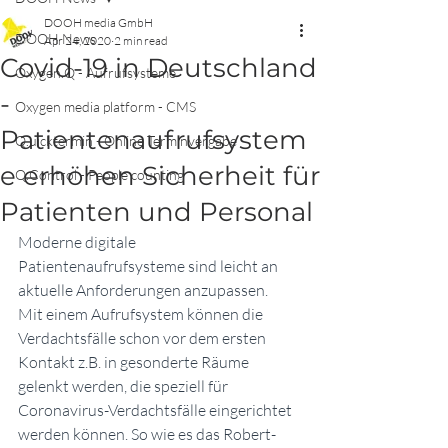
DOOH media GmbH
DOOH News
Apr 24, 2020
2 min read
Covid-19 in Deutschland
Oxygen.Q - Aufrufsysteme
-
Oxygen media platform - CMS
Patientenaufrufsystem
Q.uicktermin - Online Terminvergabe
e erhöhen Sicherheit für
Q.Control - People counting
Patienten und Personal
Moderne digitale 
Patientenaufrufsysteme sind leicht an 
aktuelle Anforderungen anzupassen. 
Mit einem Aufrufsystem können die 
Verdachtsfälle schon vor dem ersten 
Kontakt z.B. in gesonderte Räume 
gelenkt werden, die speziell für 
Coronavirus-Verdachtsfälle eingerichtet 
werden können. So wie es das Robert-