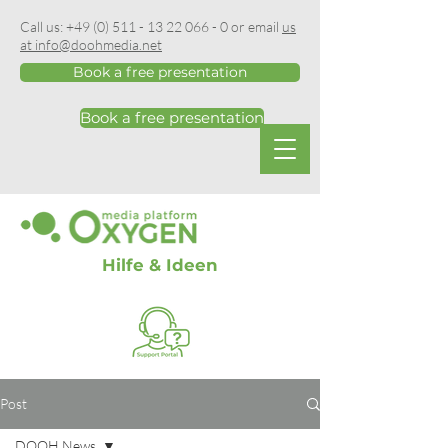
Call us:
+49 (0) 511 - 13 22 066 - 0
or email
us
at info@doohmedia.net
Book a free presentation
Book a free presentation
Hilfe & Ideen
Post
DOOH News