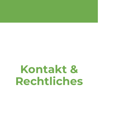
Kontakt &
Rechtliches
Adresse
DOOH media GmbH
Frankenring 18
30855 Langenhagen