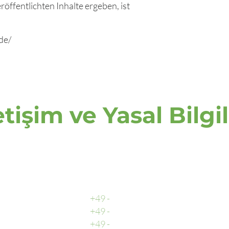
öffentlichten Inhalte ergeben, ist
.de/
etişim ve Yasal Bilgi
Rufen Sie uns an
Merkez Ofis
+49 -
0511 - 13 22 066 - 0
muhasebe
+49 -
0511 - 13 22 066 - 2
dağıtım
+49 -
0511 - 13 22 066 - 3