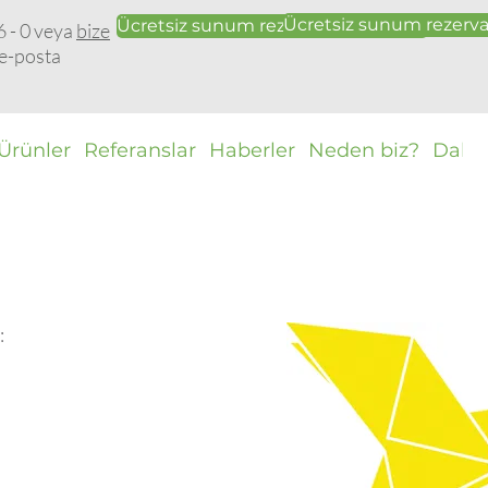
Ücretsiz sunum rezerv
Ücretsiz sunum rezervasyonu yapın
6 - 0 veya
bize
e-posta
Ürünler
Referanslar
Haberler
Neden biz?
Daha
: