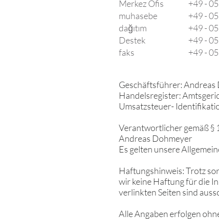
Merkez Ofis
+49 -
05
muhasebe
+49 -
05
dağıtım
+49 -
05
Destek
+49 -
05
faks
+49 -
05
Geschäftsführer: Andrea
Handelsregister: Amtsger
Umsatzsteuer- Identifik
Verantwortlicher gemäß § 
Andreas Dohmeyer
Es gelten unsere Allgemei
​Haftungshinweis: Trotz so
wir keine Haftung für die In
verlinkten Seiten sind auss
Alle Angaben erfolgen ohne