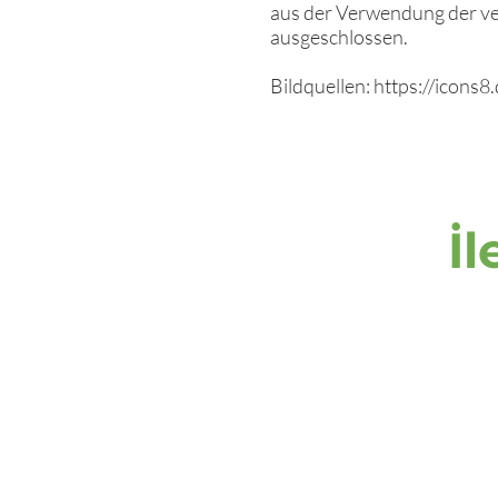
aus der Verwendung der ver
ausgeschlossen.
Bildquellen: https://icons8
İl
adres
DOOH media GmbH
Frankenring 18