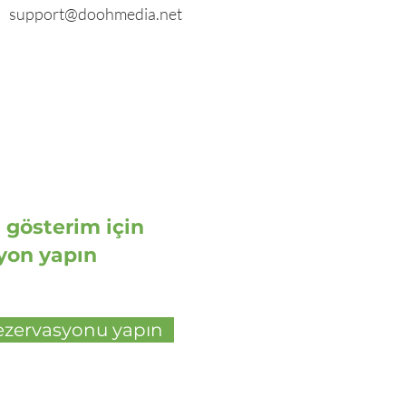
support@doohmedia.net
ı gösterim için
yon yapın
ezervasyonu yapın