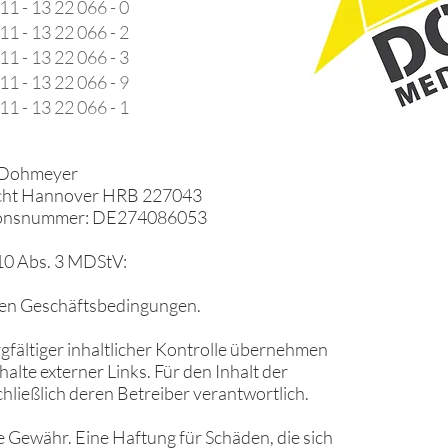
11 - 13 22 066 - 0
11 - 13 22 066 - 2
11 - 13 22 066 - 3
11 - 13 22 066 - 9
11 - 13 22 066 - 1
s Dohmeyer
icht Hannover HRB 227043
ationsnummer: DE274086053
10 Abs. 3 MDStV:
nen Geschäftsbedingungen.
rgfältiger inhaltlicher Kontrolle übernehmen
halte externer Links. Für den Inhalt der
chließlich deren Betreiber verantwortlich.
 Gewähr. Eine Haftung für Schäden, die sich