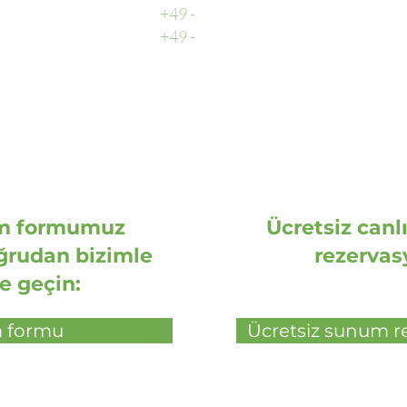
Destek
+49 -
0511 - 13 22 066 - 9
faks
+49 -
0511 - 13 22 066 - 1
im formumuz
Ücretsiz canl
oğrudan bizimle
rezervas
e geçin:
m formu
Ücretsiz sunum r