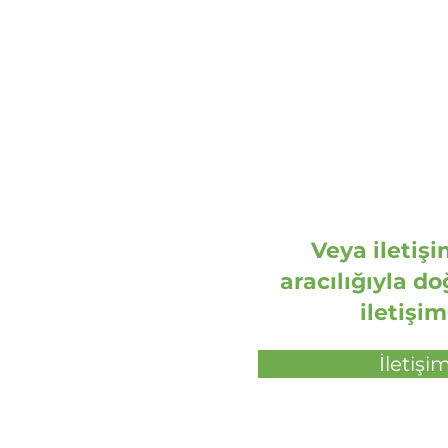
30855 Langenhagen
Deutschland
Veya iletiş
aracılığıyla d
iletişim
İletişi