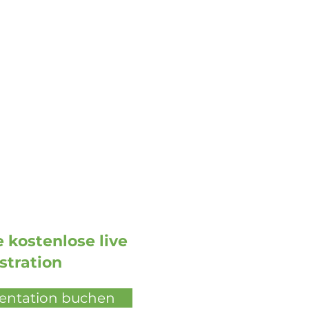
Allgemeine Anfragen:
info@doohmedia.net
Bei technischen Problemen:
support@doohmedia.net
 kostenlose live
tration
sentation buchen