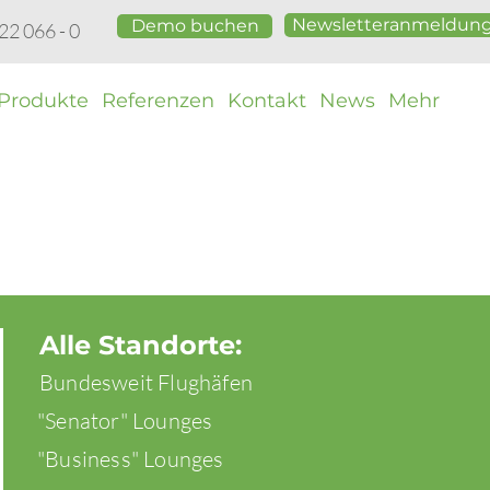
Newsletteranmeldun
Demo buchen
 22 066 - 0
Produkte
Referenzen
Kontakt
News
Mehr
Alle Standorte:
Bundesweit Flughäfen
"Senator" Lounges
"Business" Lounges