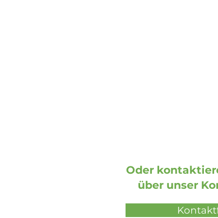
DOOH media GmbH
Frankenring 18
30855 Langenhagen
Deutschland
Oder kontaktiere
über unser Ko
Kontakt