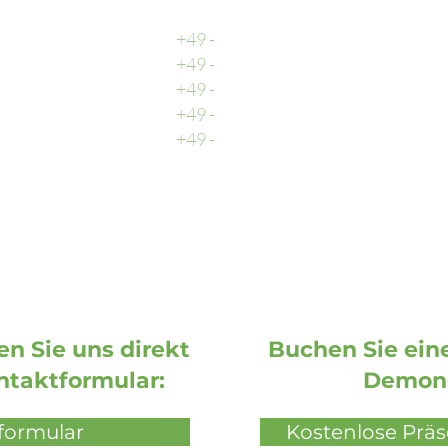
Zentrale
+49 -
0511 - 13 22 066 - 0
Buchhaltung
+49 -
0511 - 13 22 066 - 2
Vertrieb
+49 -
0511 - 13 22 066 - 3
Support
+49 -
0511 - 13 22 066 - 9
Fax
+49 -
0511 - 13 22 066 - 1
n Sie uns direkt
Buchen Sie eine
ntaktformular:
Demons
formular
Kostenlose Prä