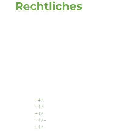
Rechtliches
Adresse
DOOH media GmbH
Frankenring 18
30855 Langenhagen
Deutschland
Rufen Sie uns an
Zentrale
+49 -
0511 - 13 22 066 - 0
Buchhaltung
+49 -
0511 - 13 22 066 - 2
Vertrieb
+49 -
0511 - 13 22 066 - 3
Support
+49 -
0511 - 13 22 066 - 9
Fax
+49 -
0511 - 13 22 066 - 1