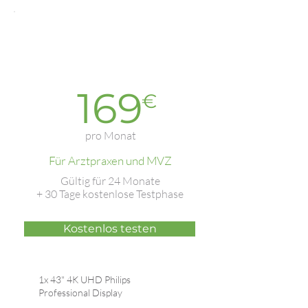
Oxyg
en.Q
Best-
Ba
sic
seller
169
€
pro Monat
Für Arztpraxen und MVZ
Gültig für 24 Monate
+ 30 Tage kostenlose Testphase
Kostenlos testen
1x 43" 4K UHD Philips
Professional Display