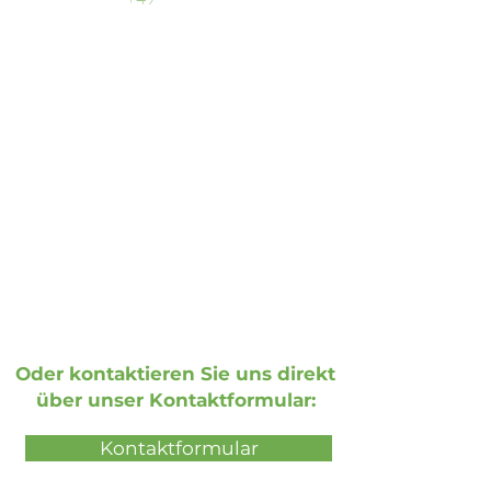
Email
Allgemeine Anfragen:
info@doohmedia.net
Bei technischen Problemen:
support@doohmedia.net
Oder kontaktieren Sie uns direkt
über unser Kontaktformular:
Kontaktformular