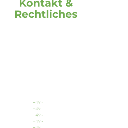
Kontakt &
Rechtliches
Adresse
DOOH media GmbH
Frankenring 18
30855 Langenhagen
Deutschland
Rufen Sie uns an
Zentrale
+49 -
0511 - 13 22 066 - 0
Buchhaltung
+49 -
0511 - 13 22 066 - 2
Vertrieb
+49 -
0511 - 13 22 066 - 3
Support
+49 -
0511 - 13 22 066 - 9
Fax
+49 -
0511 - 13 22 066 - 1