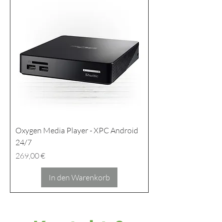
Oxygen Media Player - XPC Android
24/7
Preis
269,00 €
In den Warenkorb