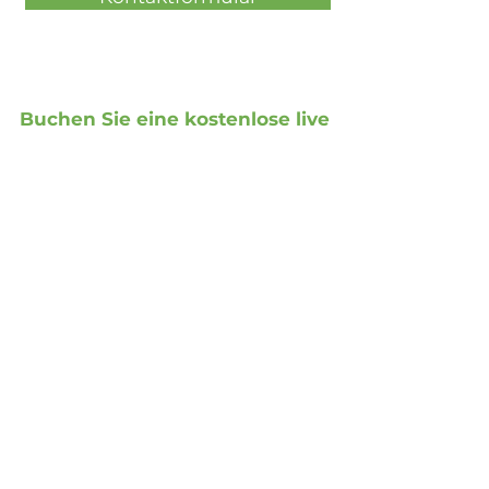
Buchen Sie eine kostenlose live
Demonstration
Kostenlose Präsentation buchen
Social Media
Xing