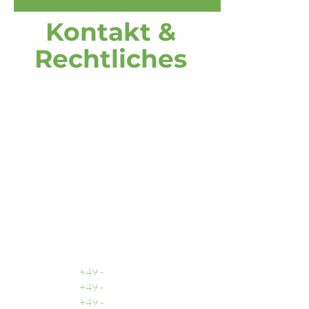
Kontakt &
Rechtliches
Adresse
DOOH media GmbH
Frankenring 18
30855 Langenhagen
Deutschland
Rufen Sie uns an
Zentrale
+49 -
0511 - 13 22 066 - 0
Buchhaltung
+49 -
0511 - 13 22 066 - 2
Vertrieb
+49 -
0511 - 13 22 066 - 3