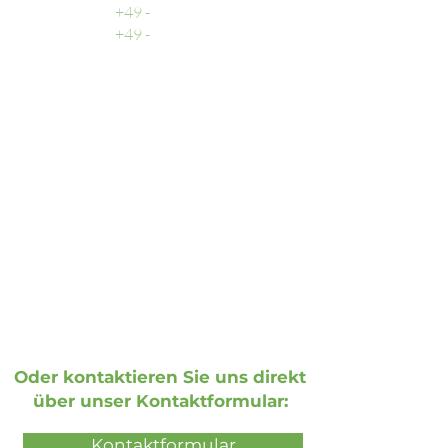
Support
+49 -
0511 - 13 22 066 - 9
Fax
+49 -
0511 - 13 22 066 - 1
Email
Allgemeine Anfragen:
info@doohmedia.net
Bei technischen Problemen:
support@doohmedia.net
Oder kontaktieren Sie uns direkt
über unser Kontaktformular:
Kontaktformular