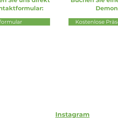
n Sie uns direkt
Buchen Sie eine
ntaktformular:
Demons
formular
Kostenlose Prä
Instagram