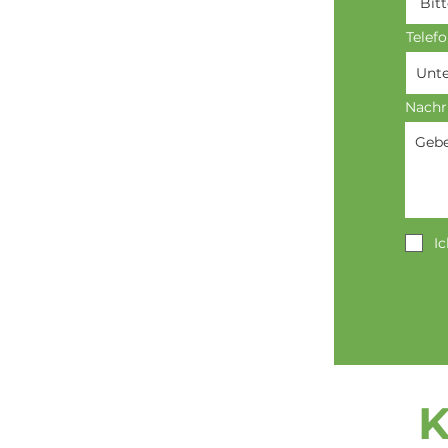
Telef
Nachr
I
K