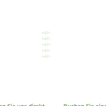
Rufen Sie uns an
Zentrale
+49 -
0511 - 13 22 066 - 0
Buchhaltung
+49 -
0511 - 13 22 066 - 2
Vertrieb
+49 -
0511 - 13 22 066 - 3
Support
+49 -
0511 - 13 22 066 - 9
Fax
+49 -
0511 - 13 22 066 - 1