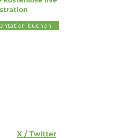
 kostenlose live
tration
sentation buchen
X / Twitter