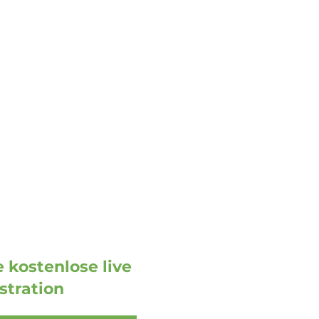
Email
Allgemeine Anfragen:
info@doohmedia.net
Bei technischen Problemen:
support@doohmedia.net
 kostenlose live
tration