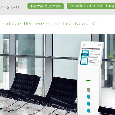
Newsletteranmeldun
Demo buchen
 22 066 - 0
Produkte
Referenzen
Kontakt
News
Mehr