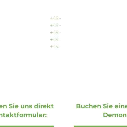
Rufen Sie uns an
Zentrale
+49 -
0511 - 13 22 066 - 0
Buchhaltung
+49 -
0511 - 13 22 066 - 2
Vertrieb
+49 -
0511 - 13 22 066 - 3
Support
+49 -
0511 - 13 22 066 - 9
Fax
+49 -
0511 - 13 22 066 - 1
n Sie uns direkt
Buchen Sie eine
ntaktformular:
Demons