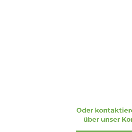
Adresse
DOOH media GmbH
Frankenring 18
30855 Langenhagen
Deutschland
Oder kontaktiere
über unser Ko