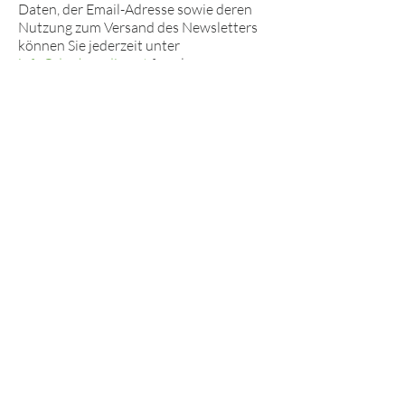
Daten, der Email-Adresse sowie deren
Nutzung zum Versand des Newsletters
können Sie jederzeit unter
info@doohmedia.net
formlos
widerrufen.
Rechte des Nutzers:
Auskunft, Berichtigung
und Löschung
Sie als Nutzer erhalten auf Antrag
Ihrerseits unter
info@doohmedia.net
kostenlose Auskunft darüber, welche
personenbezogenen Daten über Sie
gespeichert wurden. Sofern Ihr Wunsch
nicht mit einer gesetzlichen Pflicht zur