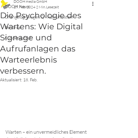
DOOH media GmbH
DOOH News
19. Feb. 2024
2 Min. Lesezeit
Die Psychologie des
Changelog Oxygen.Q - Aufrufsystem
Wartens: Wie Digital
Behörde
Signage und
Kundenaufruf
Aufrufanlagen das
Warteerlebnis
verbessern.
Aktualisiert:
18. Feb.
Warten – ein unvermeidliches Element 