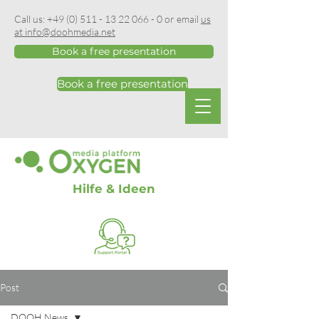
Call us:
+49 (0) 511 - 13 22 066 - 0
or email
us
at info@doohmedia.net
Book a free presentation
Book a free presentation
Hilfe & Ideen
Post
DOOH News