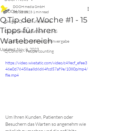
DOOH media GmbH
DOOH News
Sep 12, 2023
1 min read
Q.Tip der Woche #1 - 15
Oxygen.Q - Aufrufsysteme
Tipps für Ihren
Oxygen media platform - CMS
Wartebereich
Q.uicktermin - Online Terminvergabe
Updated:
Nov 8, 2023
Q.Control - People counting
https://video.wixstatic.com/video/c49ecf_efee3
46e0d76458aa8d6d64fcd57af9e/1080p/mp4/
file.mp4
Um Ihren Kunden, Patienten oder 
Besuchern das Warten so angenehm wie 
möglich zu machen und die gefühlte 