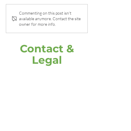
Mehr als nur ein „ding
Commenting on this post isn't
Impfzentren se
available anymore. Contact the site
dong“!?
digitale
owner for more info.
Patientenaufr
zur Optimieru
Abläufe
Contact &
Legal
address
DOOH media GmbH
Frankenring 18
30855 Langenhagen
Germany