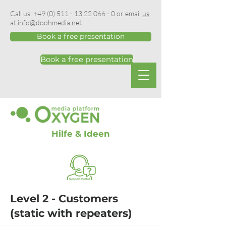
Call us:
+49 (0) 511 - 13 22 066 - 0
or email
us
at info@doohmedia.net
Book a free presentation
Book a free presentation
Hilfe & Ideen
Level 2 - Customers
(static with repeaters)