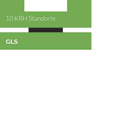
10 KRH Standorte
Ansehen
GLS
1 Zentrale & 18 Regionale
HUBs
Ansehen