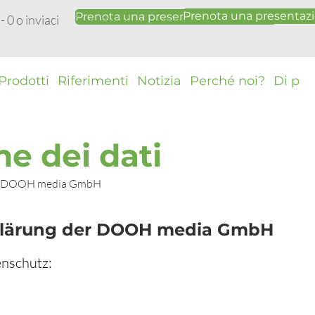
Prenota una presentazi
Prenota una presentazione gratuita
 0 o inviaci
Prodotti
Riferimenti
Notizia
Perché noi?
Di più
ne dei dati
der DOOH media GmbH
klärung der DOOH media GmbH
enschutz: