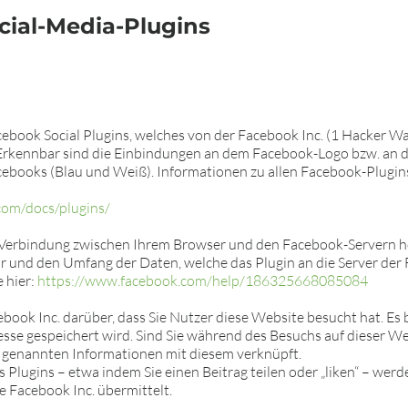
cial-Media-Plugins
book Social Plugins, welches von der Facebook Inc. (1 Hacker Way
Erkennbar sind die Einbindungen an dem Facebook-Logo bzw. an den 
Facebooks (Blau und Weiß). Informationen zu allen Facebook-Plugin
com/docs/plugins/
te Verbindung zwischen Ihrem Browser und den Facebook-Servern h
tur und den Umfang der Daten, welche das Plugin an die Server der 
 hier:
https://www.facebook.com/help/186325668085084
ebook Inc. darüber, dass Sie Nutzer diese Website besucht hat. Es 
esse gespeichert wird. Sind Sie während des Besuchs auf dieser W
 genannten Informationen mit diesem verknüpft.
 Plugins – etwa indem Sie einen Beitrag teilen oder „liken“ – wer
e Facebook Inc. übermittelt.