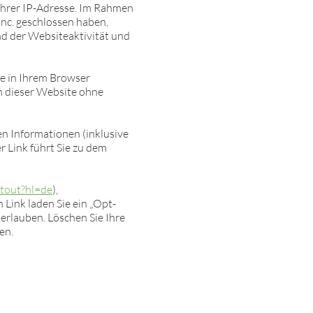
Ihrer IP-Adresse. Im Rahmen
nc. geschlossen haben,
nd der Websiteaktivität und
ie in Ihrem Browser
en dieser Website ohne
n Informationen (inklusive
r Link führt Sie zu dem
ptout?hl=de
),
 Link laden Sie ein „Opt-
erlauben. Löschen Sie Ihre
en.