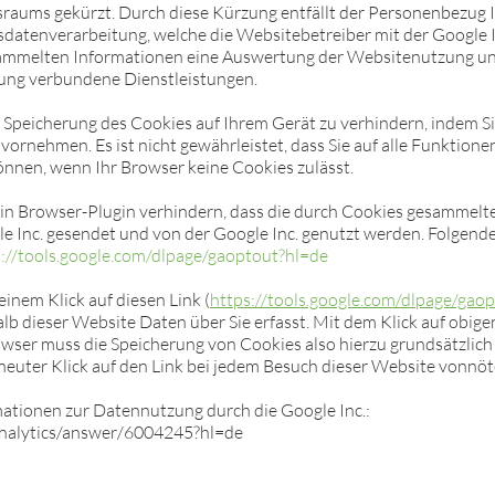
raums gekürzt. Durch diese Kürzung entfällt der Personenbezug 
sdatenverarbeitung, welche die Websitebetreiber mit der Google I
gesammelten Informationen eine Auswertung der Websitenutzung u
zung verbundene Dienstleistungen.
e Speicherung des Cookies auf Ihrem Gerät zu verhindern, indem S
ornehmen. Es ist nicht gewährleistet, dass Sie auf alle Funktion
nnen, wenn Ihr Browser keine Cookies zulässt.
in Browser-Plugin verhindern, dass die durch Cookies gesammelte
le Inc. gesendet und von der Google Inc. genutzt werden. Folgende
s://tools.google.com/dlpage/gaoptout?hl=de
einem Klick auf diesen Link (
https://tools.google.com/dlpage/gao
lb dieser Website Daten über Sie erfasst. Mit dem Klick auf obigen
owser muss die Speicherung von Cookies also hierzu grundsätzlich 
rneuter Klick auf den Link bei jedem Besuch dieser Website vonnöt
rmationen zur Datennutzung durch die Google Inc.:
analytics/answer/6004245?hl=de