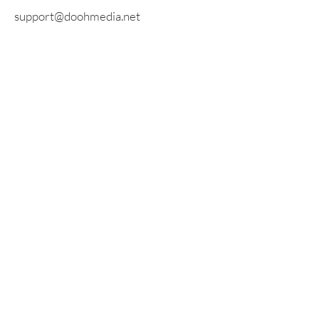
support@doohmedia.net
Oppure contattaci direttamente
tramite il nostro modulo di
contatto:
Modulo di contatto
Prenota una dimostrazione
gratuita dal vivo
Prenota una presentazione gratuita