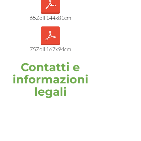
65Zoll 144x81cm
75Zoll 167x94cm
Contatti e
informazioni
legali
indirizzo
DOOH media GmbH
Frankenring 18