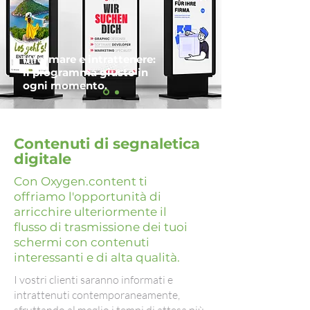
Informare e intrattenere:
il programma giusto in
ogni momento.
Contenuti di segnaletica
digitale
Con Oxygen.content ti
offriamo l'opportunità di
arricchire ulteriormente il
flusso di trasmissione dei tuoi
schermi con contenuti
interessanti e di alta qualità.
I vostri clienti saranno informati e
intrattenuti contemporaneamente,