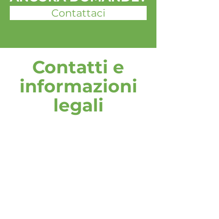
Contattaci
Contatti e
informazioni
legali
indirizzo
DOOH media GmbH
Frankenring 18
30855 Langenhagen
Germania