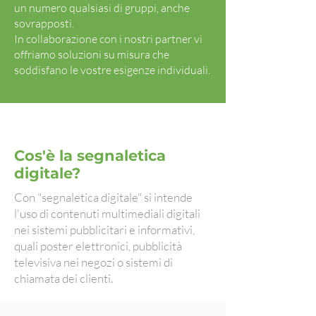
un numero qualsiasi di gruppi, anche
sovrapposti.
In collaborazione con i nostri partner vi
offriamo soluzioni su misura che
soddisfano le vostre esigenze individuali.
Cos'è la segnaletica
digitale?
Con "segnaletica digitale" si intende
l'uso di contenuti multimediali digitali
nei sistemi pubblicitari e informativi,
quali poster elettronici, pubblicità
televisiva nei negozi o sistemi di
chiamata dei clienti.