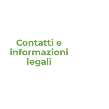
Contatti e
informazioni
legali
indirizzo
DOOH media GmbH
Frankenring 18
30855 Langenhagen