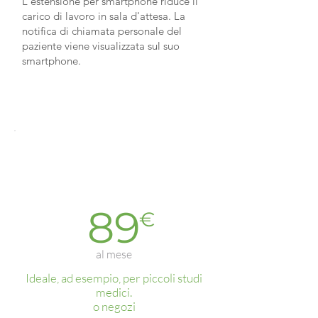
L'estensione per smartphone riduce il
carico di lavoro in sala d'attesa. La
notifica di chiamata personale del
paziente viene visualizzata sul suo
smartphone.
Oxygen.Q
Sta
rter
89
€
al mese
Ideale, ad esempio, per piccoli studi
medici.
o negozi