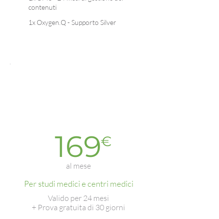
contenuti
1x Oxygen.Q - Supporto Silver
Oxyg
en.Q
Miglio
Base
re-
vendit
ore
169
€
al mese
Per studi medici e centri medici
Valido per 24 mesi
+ Prova gratuita di 30 giorni