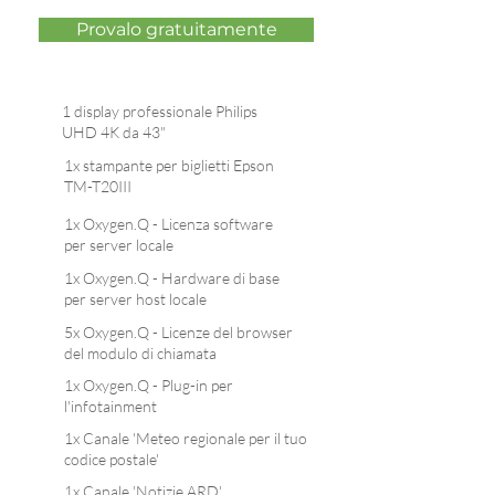
Provalo gratuitamente
1 display professionale Philips
UHD 4K da 43"
1x stampante per biglietti Epson
TM-T20III
1x Oxygen.Q - Licenza software
per server locale
1x Oxygen.Q - Hardware di base
per server host locale
5x Oxygen.Q - Licenze del browser
del modulo di chiamata
1x Oxygen.Q - Plug-in per
l'infotainment
1x Canale 'Meteo regionale per il tuo
codice postale'
1x Canale 'Notizie ARD'