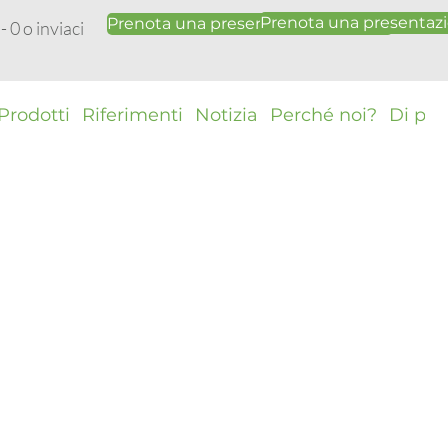
Prenota una presentazi
Prenota una presentazione gratuita
 0 o inviaci
Prodotti
Riferimenti
Notizia
Perché noi?
Di più