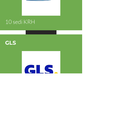
10 sedi KRH
Ansehen
GLS
1 sede centrale e 18 hub
regionali