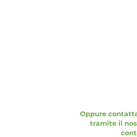
indirizzo
DOOH media GmbH
Frankenring 18
30855 Langenhagen
Germania
Oppure contatta
tramite il no
cont