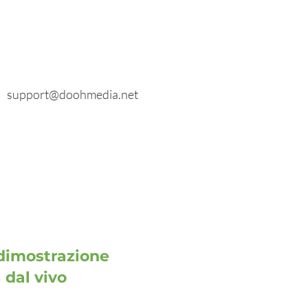
E-mail
Richieste generali:
info@doohmedia.net
In caso di problemi tecnici:
support@doohmedia.net
dimostrazione
 dal vivo