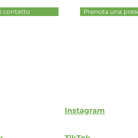
 contatto
Prenota una pres
Instagram
k
TikTok