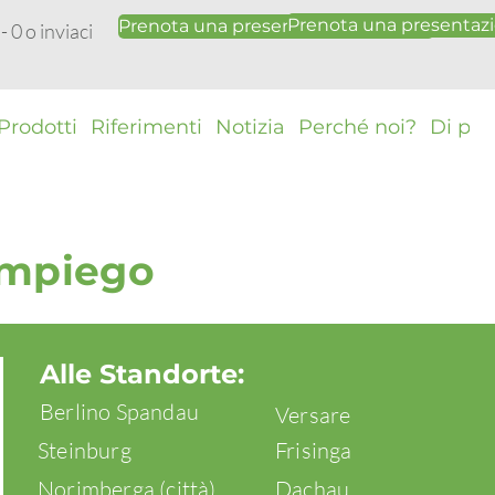
Prenota una presentazi
Prenota una presentazione gratuita
 0 o inviaci
Prodotti
Riferimenti
Notizia
Perché noi?
Di più
'impiego
Alle Standorte:
Berlino Spandau
Versare
Steinburg
Frisinga
Norimberga (città)
Dachau