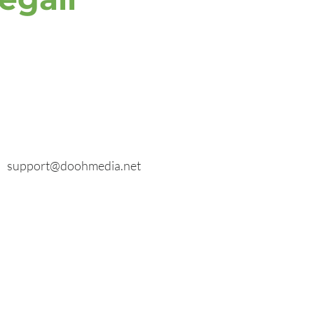
E-mail
Richieste generali:
info@doohmedia.net
In caso di problemi tecnici:
support@doohmedia.net