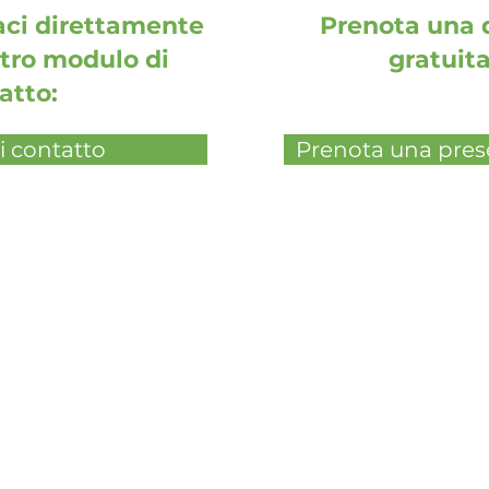
ci direttamente
Prenota una 
stro modulo di
gratuita
atto:
 contatto
Prenota una pres