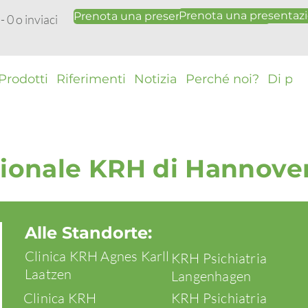
Prenota una presentazi
Prenota una presentazione gratuita
 0 o inviaci
Prodotti
Riferimenti
Notizia
Perché noi?
Di più
ionale KRH di Hannove
Alle Standorte:
Clinica KRH Agnes Karll
KRH Psichiatria
Laatzen
Langenhagen
Clinica KRH
KRH Psichiatria