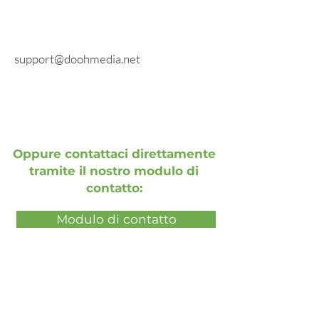
Richieste generali:
info@doohmedia.net
In caso di problemi tecnici:
support@doohmedia.net
Oppure contattaci direttamente
tramite il nostro modulo di
contatto:
Modulo di contatto
Prenota una dimostrazione
gratuita dal vivo