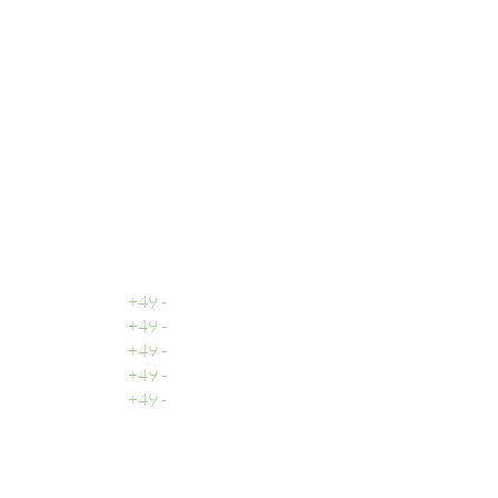
Adresse
DOOH media GmbH
Frankenring 18
30855 Langenhagen
Deutschland
Rufen Sie uns an
Zentrale
+49 -
0511 - 13 22 066 - 0
Buchhaltung
+49 -
0511 - 13 22 066 - 2
Vertrieb
+49 -
0511 - 13 22 066 - 3
Support
+49 -
0511 - 13 22 066 - 9
Fax
+49 -
0511 - 13 22 066 - 1
Email