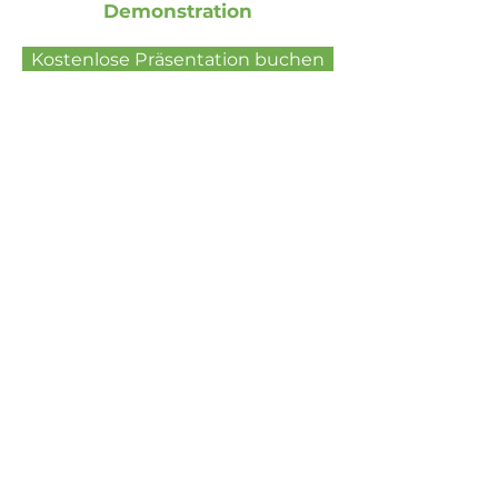
Demonstration
Kostenlose Präsentation buchen
Social Media
Xing
Facebook
LinkedIn