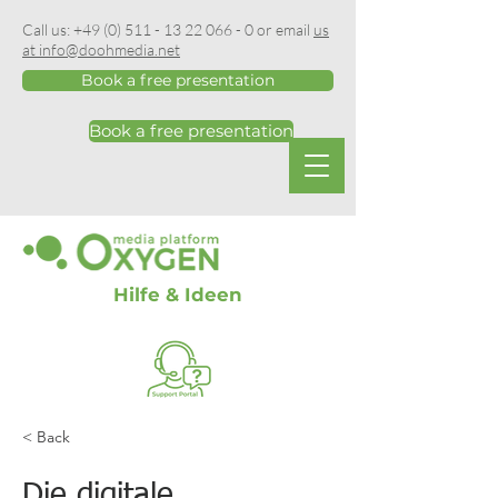
Call us:
+49 (0) 511 - 13 22 066 - 0
or email
us
at info@doohmedia.net
Book a free presentation
Book a free presentation
Hilfe & Ideen
< Back
Die digitale