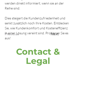
werden direkt informiert, wenn sie an der 
Reihe sind.
Dies steigert die Kundenzufriedenheit und 
senkt zusätzlich noch Ihre Kosten. Entdecken 
Sie, wie Kundenkomfort und Kosteneffizienz 
in einer Lösung vereint sind. Probieren Sie es 
Previous
Next
aus!
Contact &
Legal
address
DOOH media GmbH
Frankenring 18
30855 Langenhagen