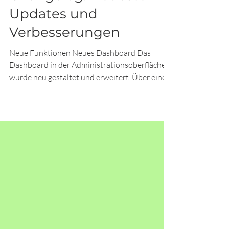
Changelog: Neueste
Updates und
Verbesserungen
Neue Funktionen Neues Dashboard Das
Dashboard in der Administrationsoberfläche
wurde neu gestaltet und erweitert. Über einen
externen Link kann das Dashboard nun auf
einem separaten Monitor – z. B. im
Teamleitungs- oder Backoffice‑Bereich –
angezeigt werden, um die aktuelle Situation
schnell zu überblicken. Zusätzlich wird ein
Benachrichtigungston abgespielt, sobald ein
neues Ticket erstellt wird, etwa am
Ticketterminal. Service-Menü Das Oxygen.Q -
Self‑Service‑Terminal verfü