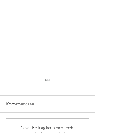
Kommentare
Transparente P
Dieser Beitrag kann nicht mehr
⚽ Die Fußball WM im