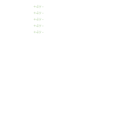
Zentrale
+49 -
0511 - 13 22 066 - 0
Buchhaltung
+49 -
0511 - 13 22 066 - 2
Vertrieb
+49 -
0511 - 13 22 066 - 3
Support
+49 -
0511 - 13 22 066 - 9
Fax
+49 -
0511 - 13 22 066 - 1
Email
Allgemeine Anfragen:
info@doohmedia.net
Bei technischen Problemen:
support@doohmedia.net