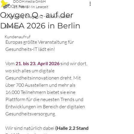
DOOH media GmbH
DOOH News
13. Feb.
1 Min. Lesezeit
Oxygen.Q - auf der
Changelog Oxygen.Q - Aufrufsystem
DMEA 2026 in Berlin
Behörde
Kundenaufruf
Europas größte Veranstaltung für 
Gesundheits-IT lädt ein!
Vom 
21. bis 23. April 2026 
sind wir dort, 
wo sich alles um digitale 
Gesundheitsinnovationen dreht. Mit 
über 700 Ausstellern und mehr als 
16.000 Teilnehmern bietet sie eine 
Plattform für die neuesten Trends und 
Entwicklungen im Bereich der digitalen 
Gesundheitsversorgung.
Wir sind natürlich dabei 
(Halle 2.2 Stand 