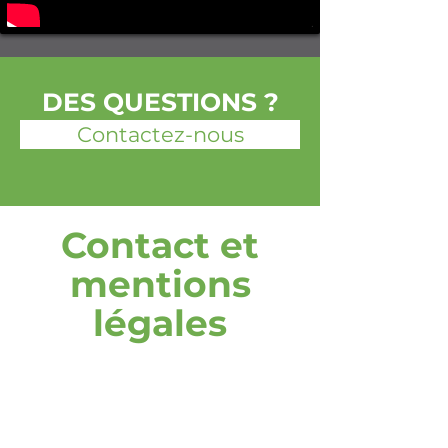
DES QUESTIONS ?
Contactez-nous
Contact et
mentions
légales
adresse
DOOH media GmbH