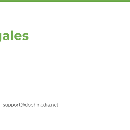
gales
E-mail
Renseignements généraux :
info@doohmedia.net
En cas de problèmes techniques :
support@doohmedia.net