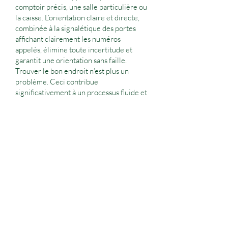
comptoir précis, une salle particulière ou
la caisse. L’orientation claire et directe,
combinée à la signalétique des portes
affichant clairement les numéros
appelés, élimine toute incertitude et
garantit une orientation sans faille.
Trouver le bon endroit n’est plus un
problème. Ceci contribue
significativement à un processus fluide et
efficace, pour le plus grand bénéfice des
clients et des employés.
Autonome et
Dédié
Notre système d'appels clients est une
solution autonome qui ne nécessite
aucun accès à votre réseau d'entreprise.
Il utilise un réseau LAN/WLAN dédié,