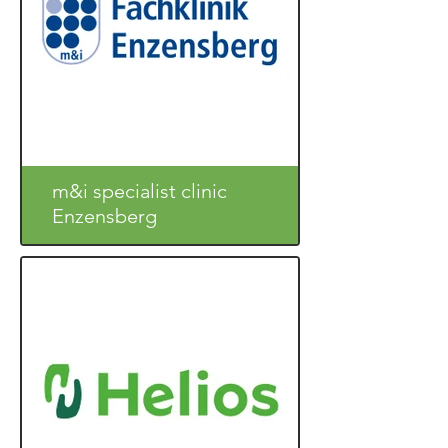
m&i specialist clinic
Enzensberg