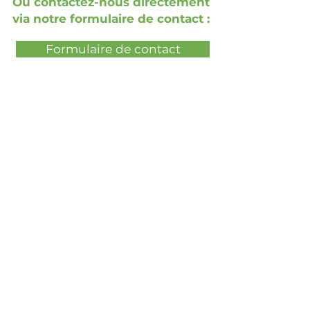
Ou contactez-nous directement
via notre formulaire de contact :
Formulaire de contact
Réservez une démonstration en
direct gratuite
Réservez une présentation gratuite
Social Media