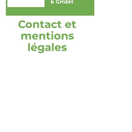
k GmbH
Contact et
mentions
légales
adresse
DOOH media GmbH
Frankenring 18
30855 Langenhagen
Allemagne
Appelez-nous