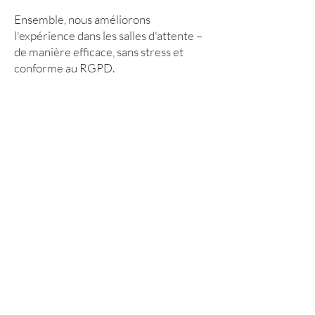
Ensemble, nous améliorons
l'expérience dans les salles d'attente –
de manière efficace, sans stress et
conforme au RGPD.
DÉJÀ INSPIRÉ ?
Contactez-nous!
Contact et
mentions
légales