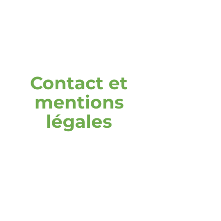
Contact et
mentions
légales
adresse
DOOH media GmbH
Frankenring 18
30855 Langenhagen
Allemagne