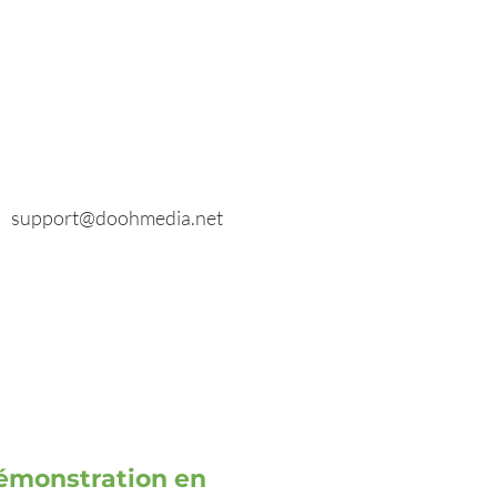
E-mail
Renseignements généraux :
info@doohmedia.net
En cas de problèmes techniques :
support@doohmedia.net
émonstration en