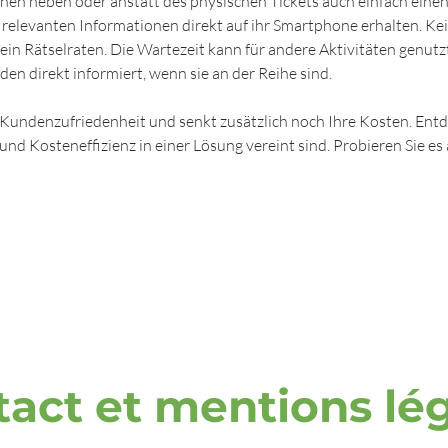
nen neben oder anstatt des physischen Tickets auch einfach eine
 relevanten Informationen direkt auf ihr Smartphone erhalten. Ke
in Rätselraten. Die Wartezeit kann für andere Aktivitäten genutz
en direkt informiert, wenn sie an der Reihe sind.
e Kundenzufriedenheit und senkt zusätzlich noch Ihre Kosten. Entde
d Kosteneffizienz in einer Lösung vereint sind. Probieren Sie es 
act et mentions lé