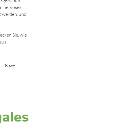
n QR-Code 
in nervöses 
t werden, und 
cken Sie, wie 
aus!
Next
gales