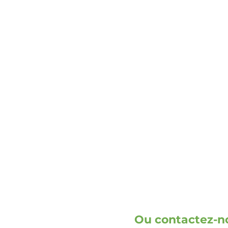
adresse
DOOH media GmbH
Frankenring 18
30855 Langenhagen
Allemagne
Ou contactez-n