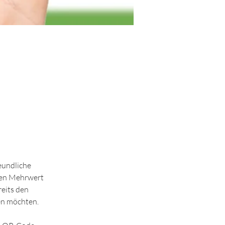
eundliche 
nen Mehrwert 
eits den 
en möchten.