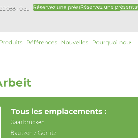
Réservez une présentat
Réservez une présentation gratuite
22 066 - 0 ou
Produits
Références
Nouvelles
Pourquoi nous ?
Arbeit
Tous les emplacements :
Saarbrücken
Bautzen / Görlitz