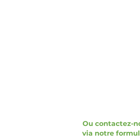
adresse
DOOH media GmbH
Frankenring 18
30855 Langenhagen
Allemagne
Ou contactez-n
via notre formul