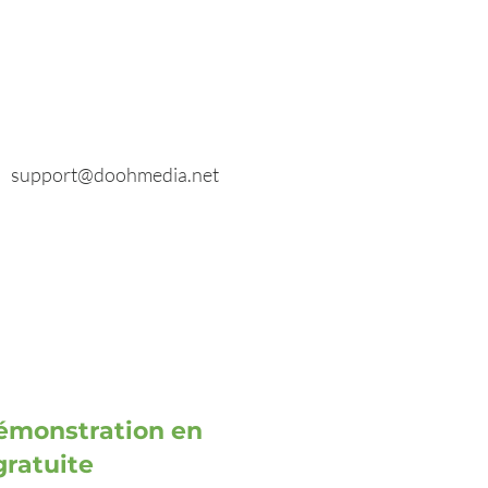
E-mail
Renseignements généraux :
info@doohmedia.net
En cas de problèmes techniques :
support@doohmedia.net
émonstration en
gratuite