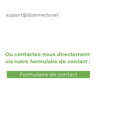
info@doohmedia.net
En cas de problèmes techniques :
support@doohmedia.net
Ou contactez-nous directement
via notre formulaire de contact :
Formulaire de contact
Réservez une démonstration en
direct gratuite
Réservez une présentation gratuite