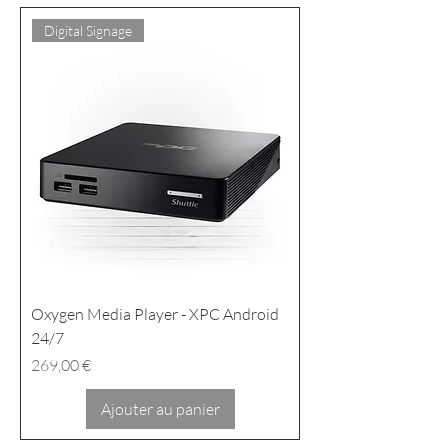
Digital Signage
Oxygen Media Player - XPC Android
24/7
Prix
269,00 €
Ajouter au panier