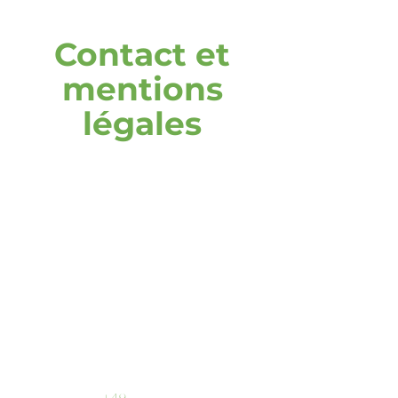
Contact et
mentions
légales
adresse
DOOH media GmbH
Frankenring 18
30855 Langenhagen
Allemagne
Appelez-nous